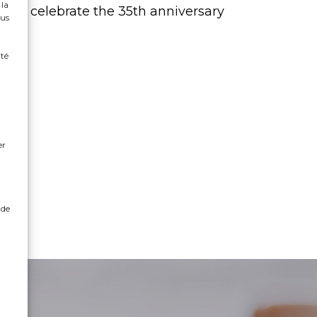
 la
d to celebrate the 35th anniversary
ous
ité
n
er
 de