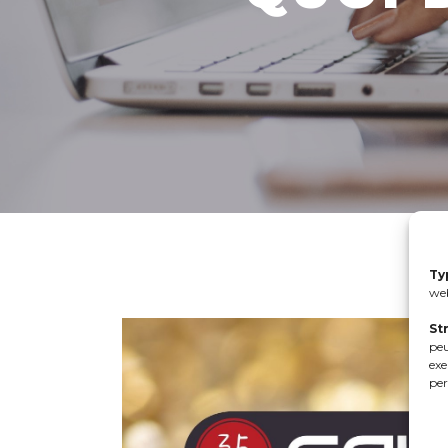
Ty
web
St
peu
exe
per