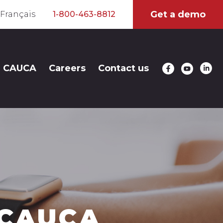
Get a demo
Français
1-800-463-8812
CAUCA
Careers
Contact us
 CAUCA