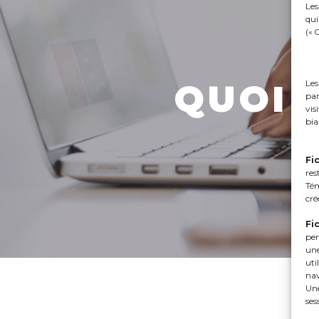
Les
qui
(« 
Les
QUOI 
par
vis
bia
Fi
res
Tém
cré
Fi
per
une
uti
nav
Une
ses