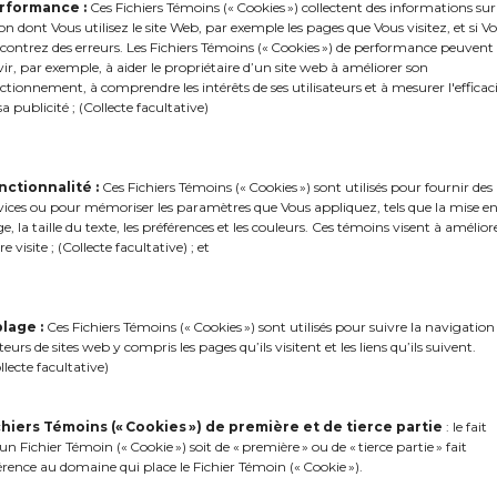
rformance :
Ces Fichiers Témoins (« Cookies ») collectent des informations sur
We are incredibly prou
on dont Vous utilisez le site Web, par exemple les pages que Vous visitez, et si V
of CAUCA this year.
contrez des erreurs. Les Fichiers Témoins (« Cookies ») de performance peuvent
vir, par exemple, à aider le propriétaire d’un site web à améliorer son
ctionnement, à comprendre les intérêts de ses utilisateurs et à mesurer l'efficac
Read more
sa publicité ; (Collecte facultative)
nctionnalité :
Ces Fichiers Témoins (« Cookies ») sont utilisés pour fournir des
vices ou pour mémoriser les paramètres que Vous appliquez, tels que la mise e
e, la taille du texte, les préférences et les couleurs. Ces témoins visent à amélior
re visite ; (Collecte facultative) ; et
blage :
Ces Fichiers Témoins (« Cookies ») sont utilisés pour suivre la navigation
iteurs de sites web y compris les pages qu’ils visitent et les liens qu’ils suivent.
llecte facultative)
chiers Témoins (« Cookies ») de première et de tierce partie
: le fait
un Fichier Témoin (« Cookie ») soit de « première » ou de « tierce partie » fait
érence au domaine qui place le Fichier Témoin (« Cookie »).