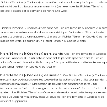
 Fichiers Témoins (« Cookies ») de première partie sont ceux placés par un site 
 est visité par l'utilisateur à ce moment-là (par exemple, les Fichiers Témoins
Cookies ») placés par le domaine de Notre Site web).
 Fichiers Témoins (« Cookies ») tiers sont des Fichiers Témoins (« Cookies ») placé
DE NEUF CHEZ
 un domaine autre que celui du site web visité par l'utilisateur. Si un utilisateur
ite un site web et qu'une autre entité place un Fichier Témoin (« Cookie ») par le
is de ce site web, il s'agirait d'un Fichier Témoin (« Cookie ») tiers.
chiers Témoins (« Cookies »)
persistants
. Ces Fichiers Témoins (« Cookies 
tent sur l'appareil d'un utilisateur pendant la période spécifiée dans le Fichier
oin (« Cookie »). Ils sont activés chaque fois que l'utilisateur visite le site web qu
é ce Fichier Témoin (« Cookie ») particulier.
chiers Témoins (« Cookies ») de session
. Ces Fichiers Témoins (« Cookies »
mettent aux opérateurs de sites web de lier les actions d'un utilisateur pendant
 session de navigateur. Une session de navigation commence lorsqu'un
lisateur ouvre la fenêtre du navigateur et se termine lorsqu'il ferme la fenêtre d
igateur. Les Fichiers Témoins (« Cookies ») de session sont créés temporairemen
 fois que Vous fermez le navigateur, tous les Fichiers Témoins (« Cookies ») de
sion sont supprimés.