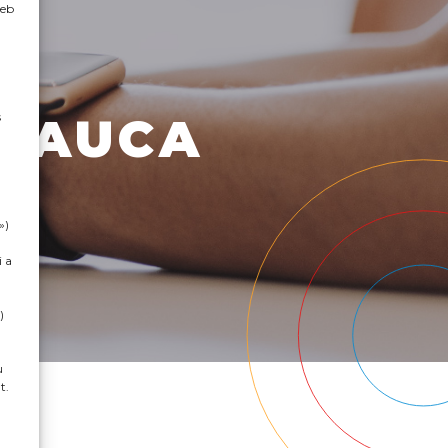
web
s
 CAUCA
»)
i a
)
u
t.