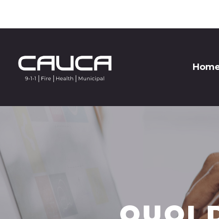
Hom
QUOI 