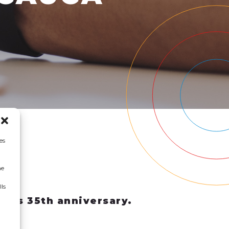
es
ne
Ils
 its 35th anniversary.