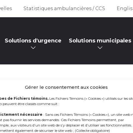
elles
Statistiques ambulancières / CCS
Engli
Solutions d'urgence
Solutions municipales
Gérer le consentement aux cookies
AUCA FÊTE SES 35 ANS
pes de Fichiers témoins.
Les Fichiers Témoins (« Cookies ») utilisés sur les sit
 peuvent être classés comme suit :
.04.2024
rictement nécessaire
: Sans ces Fichiers Témoins (« Cookies »), un site web 
t pas fournir les services demandés. Ces Fichiers Témoins permettent, par
mple, aux visiteurs d’un site web de s’y déplacer et d’utiliser ses fonctionnalités. 
mettent également de sécuriser le site web ; (Collecte obligatoire)