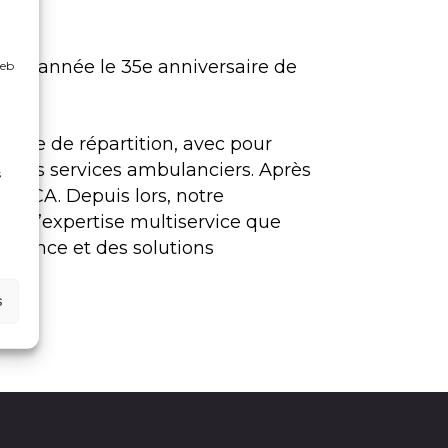
tte année le 35e anniversaire de
web
trale de répartition, avec pour
on des services ambulanciers. Après
s
CAUCA. Depuis lors, notre
tre d’expertise multiservice que
urgence et des solutions
»)
s
i a
)
u
t.