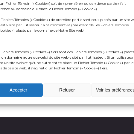
un Fichier Témoin (« Cookie ») soit de « première » ou de « tierce partie » fait
érence au domaine qui place le Fichier Témoin (« Cookie »).
est avec une immense fierté que nous célébrons ce
 Fichiers Témoins (« Cookies ») de première partie sont ceux placés par un site 
 est visité par l'utilisateur à ce moment-là (par exemple, les Fichiers Témoins
UCA.
Cookies ») placés par le domaine de Notre Site web).
 1989, le service ambulancier CAMBI a lancé sa cen
ssion la prise des appels d’urgence et la répartiti
 Fichiers Témoins (« Cookies ») tiers sont des Fichiers Témoins (« Cookies ») placé
 un domaine autre que celui du site web visité par l'utilisateur. Si un utilisateur
ans de croissance, la centrale CAMBI est devenue 
ite un site web et qu'une autre entité place un Fichier Témoin (« Cookie ») par le
ganisation n’a cessé de croître pour devenir le cen
is de ce site web, il s'agirait d'un Fichier Témoin (« Cookie ») tiers.
us connaissez aujourd’hui, offrant des solutions d’
nicipales.
chiers Témoins (« Cookies »)
persistants
. Ces Fichiers Témoins (« Cookies 
tent sur l'appareil d'un utilisateur pendant la période spécifiée dans le Fichier
Accepter
Refuser
Voir les préférence
oin (« Cookie »). Ils sont activés chaque fois que l'utilisateur visite le site web qu
é ce Fichier Témoin (« Cookie ») particulier.
chiers Témoins (« Cookies ») de session
. Ces Fichiers Témoins (« Cookies »
mettent aux opérateurs de sites web de lier les actions d'un utilisateur pendant
 session de navigateur. Une session de navigation commence lorsqu'un
lisateur ouvre la fenêtre du navigateur et se termine lorsqu'il ferme la fenêtre d
igateur. Les Fichiers Témoins (« Cookies ») de session sont créés temporairemen