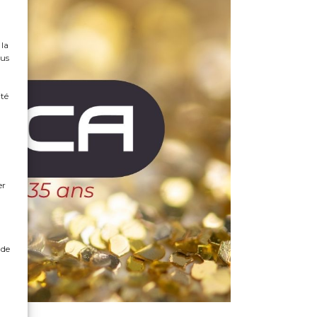
 la
ous
ité
n
er
 de