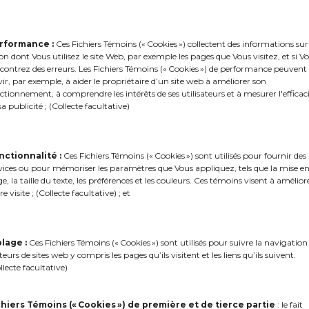
rformance :
Ces Fichiers Témoins (« Cookies ») collectent des informations sur
on dont Vous utilisez le site Web, par exemple les pages que Vous visitez, et si V
contrez des erreurs. Les Fichiers Témoins (« Cookies ») de performance peuvent
vir, par exemple, à aider le propriétaire d’un site web à améliorer son
ctionnement, à comprendre les intérêts de ses utilisateurs et à mesurer l'efficac
sa publicité ; (Collecte facultative)
nctionnalité :
Ces Fichiers Témoins (« Cookies ») sont utilisés pour fournir des
vices ou pour mémoriser les paramètres que Vous appliquez, tels que la mise e
e, la taille du texte, les préférences et les couleurs. Ces témoins visent à amélior
re visite ; (Collecte facultative) ; et
blage :
Ces Fichiers Témoins (« Cookies ») sont utilisés pour suivre la navigation
iteurs de sites web y compris les pages qu’ils visitent et les liens qu’ils suivent.
llecte facultative)
chiers Témoins (« Cookies ») de première et de tierce partie
: le fait