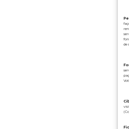
Pe
faç
ren
ser
fon
de 
Fo
ser
pag
Vot
Ci
vis
(Co
Fi