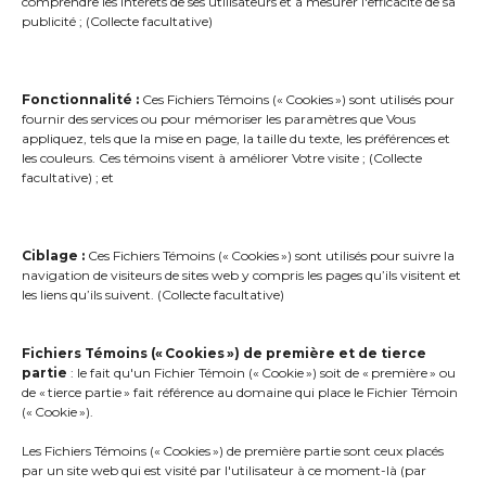
comprendre les intérêts de ses utilisateurs et à mesurer l'efficacité de sa
NOS CENTRES SECONDAIRES EN
publicité ; (Collecte facultative)
SANTÉ ET INCENDIE PERMETTENT À
NOS RÉPARTITEURS DE SOUTENIR
ET DÉPLOYER EFFICACEMENT LES
Fonctionnalité :
Ces Fichiers Témoins (« Cookies ») sont utilisés pour
INTERVENANTS SUR LE LIEU DE
fournir des services ou pour mémoriser les paramètres que Vous
appliquez, tels que la mise en page, la taille du texte, les préférences et
L’URGENCE
les couleurs. Ces témoins visent à améliorer Votre visite ; (Collecte
facultative) ; et
Ciblage :
Ces Fichiers Témoins (« Cookies ») sont utilisés pour suivre la
navigation de visiteurs de sites web y compris les pages qu’ils visitent et
les liens qu’ils suivent. (Collecte facultative)
UN CITOYEN APPELLE AU 9-1-
1…
Fichiers Témoins (« Cookies ») de première et de tierce
partie
: le fait qu'un Fichier Témoin (« Cookie ») soit de « première » ou
1. Un préposé aux appels d’urgence valide la
de « tierce partie » fait référence au domaine qui place le Fichier Témoin
(« Cookie »).
nature de l’urgence, le numéro de téléphone
du citoyen ainsi que l’adresse et le lieu de
Les Fichiers Témoins (« Cookies ») de première partie sont ceux placés
par un site web qui est visité par l'utilisateur à ce moment-là (par
l’urgence.