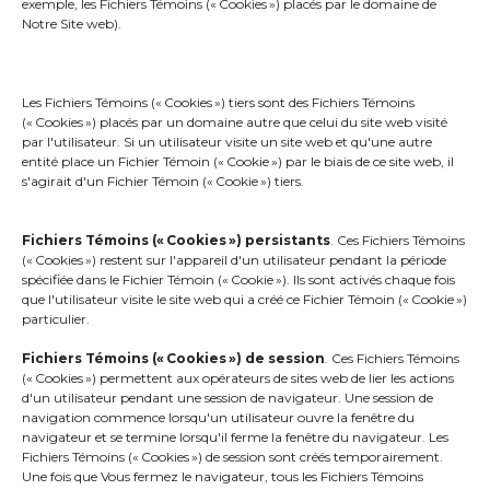
exemple, les Fichiers Témoins (« Cookies ») placés par le domaine de
Notre Site web).
2. Au besoin, l’appel est transféré à un
préposé du centre secondaire (ambulance,
police et pompier) pendant qu’un répartiteur
Les Fichiers Témoins (« Cookies ») tiers sont des Fichiers Témoins
(« Cookies ») placés par un domaine autre que celui du site web visité
déploie des intervenants.
par l'utilisateur. Si un utilisateur visite un site web et qu'une autre
entité place un Fichier Témoin (« Cookie ») par le biais de ce site web, il
s'agirait d'un Fichier Témoin (« Cookie ») tiers.
L’appel du citoyen est de type urgence
municipale ? Le préposé transfère l’appel au
Fichiers Témoins (« Cookies »)
persistants
. Ces Fichiers Témoins
centre d’appels citoyens (division
(« Cookies ») restent sur l'appareil d'un utilisateur pendant la période
CITAM)
.
spécifiée dans le Fichier Témoin (« Cookie »). Ils sont activés chaque fois
que l'utilisateur visite le site web qui a créé ce Fichier Témoin (« Cookie »)
particulier.
Fichiers Témoins (« Cookies ») de session
. Ces Fichiers Témoins
(« Cookies ») permettent aux opérateurs de sites web de lier les actions
d'un utilisateur pendant une session de navigateur. Une session de
navigation commence lorsqu'un utilisateur ouvre la fenêtre du
navigateur et se termine lorsqu'il ferme la fenêtre du navigateur. Les
Fichiers Témoins (« Cookies ») de session sont créés temporairement.
Une fois que Vous fermez le navigateur, tous les Fichiers Témoins