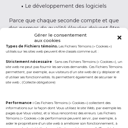
Le développement des logiciels
Parce que chaque seconde compte et que
des normes de qualité élevées doivent être
Gérer le consentement
maintenues, nous ne cessons d’innover sur
aux cookies
le plan technologique.
Types de Fichiers témoins.
Les Fichiers Témoins (« Cookies »)
utilisés sur les sites web peuvent être classés comme suit :
Entre autres, nous avons développé notre
Strictement nécessaire
: Sans ces Fichiers Témoins (« Cookies »), un
propre logiciel RAO (répartition assistée par
site web ne peut pas fournir les services demandés. Ces Fichiers Témoins
ordinateur) pour améliorer notre rapidité et
permettent, par exemple, aux visiteurs d’un site web de s’y déplacer et
d’utiliser ses fonctionnalités. Ils permettent également de sécuriser le
la qualité du traitement des appels
site web ; (Collecte obligatoire)
d’urgence.
Performance :
Ces Fichiers Témoins (« Cookies ») collectent des
informations sur la façon dont Vous utilisez le site Web, par exemple les
pages que Vous visitez, et si Vous rencontrez des erreurs. Les Fichiers
Témoins (« Cookies ») de performance peuvent servir, par exemple, à
aider le propriétaire d’un site web à améliorer son fonctionnement, à