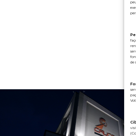
peu
exe
per
Pe
faç
ren
ser
fon
de 
Fo
ser
pag
Vot
Ci
vis
(Co