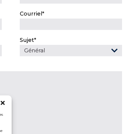
Courriel*
Sujet*
es
ne