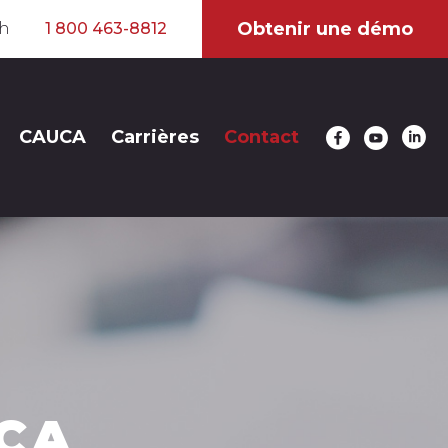
Obtenir une démo
sh
1 800 463-8812
CAUCA
Carrières
Contact
CA