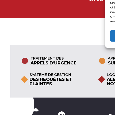
une
uti
nav
Une
ses
Prénom*
Téléphone
TRAITEMENT DES
APP
APPELS D’URGENCE
SU
SYSTÈME DE GESTION
LOG
DES REQUÊTES ET
AL
Municipalité*
PLAINTES
NO
Date désirée*