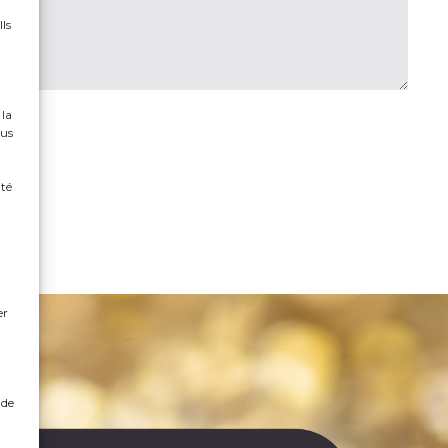
Ils
 la
ous
ité
n
er
 de