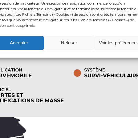
 session de navigateur. Une session de navigation commence lorsqu'un
lisateur ouvre la fenêtre du navigateur et se termine lorsqu'il ferme la fenêtre d
igateur. Les Fichiers Témoins (« Cookies ») de session sont créés temporairemen
 fois que Vous fermez le navigateur, tous les Fichiers Témoins (« Cookies ») de
sion sont supprimés.
Nom*
Accepter
Refuser
Voir les préférence
Courriel*
LICATION
SYSTÈME
RVI-MOBILE
SURVI-VÉHICULAIR
ICIEL
ERTES ET
Service / Produit*
TIFICATIONS DE MASSE