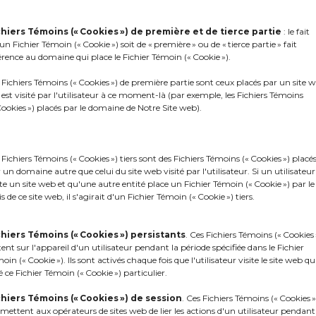
chiers Témoins (« Cookies ») de première et de tierce partie
: le fait
un Fichier Témoin (« Cookie ») soit de « première » ou de « tierce partie » fait
érence au domaine qui place le Fichier Témoin (« Cookie »).
 Fichiers Témoins (« Cookies ») de première partie sont ceux placés par un site 
 est visité par l'utilisateur à ce moment-là (par exemple, les Fichiers Témoins
Cookies ») placés par le domaine de Notre Site web).
-
 Fichiers Témoins (« Cookies ») tiers sont des Fichiers Témoins (« Cookies ») placé
 un domaine autre que celui du site web visité par l'utilisateur. Si un utilisateur
ite un site web et qu'une autre entité place un Fichier Témoin (« Cookie ») par le
is de ce site web, il s'agirait d'un Fichier Témoin (« Cookie ») tiers.
DÉMONSTRATION DE 
chiers Témoins (« Cookies »)
persistants
. Ces Fichiers Témoins (« Cookies 
tent sur l'appareil d'un utilisateur pendant la période spécifiée dans le Fichier
oin (« Cookie »). Ils sont activés chaque fois que l'utilisateur visite le site web qu
é ce Fichier Témoin (« Cookie ») particulier.
ons et services peuvent s'adapter à votre munic
avec nous.
chiers Témoins (« Cookies ») de session
. Ces Fichiers Témoins (« Cookies »
mettent aux opérateurs de sites web de lier les actions d'un utilisateur pendant
 aux citoyens simple, rapide et efficace est à vo