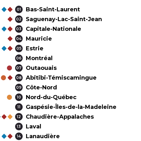
Bas-Saint-Laurent
01
Saguenay-Lac-Saint-Jean
02
Capitale-Nationale
03
Mauricie
04
Estrie
05
Montréal
06
Outaouais
07
Abitibi-Témiscamingue
08
Côte-Nord
09
Nord-du-Québec
10
Gaspésie-Îles-de-la-Madeleine
11
Chaudière-Appalaches
12
Laval
13
Lanaudière
14