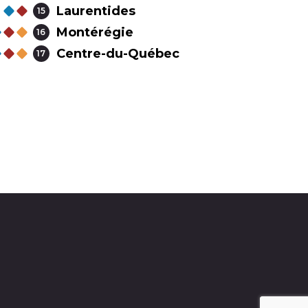
Laurentides
15
Montérégie
16
Centre-du-Québec
17