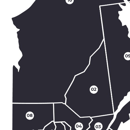
Question*
*Les champs munis d’un astérisque sont ob