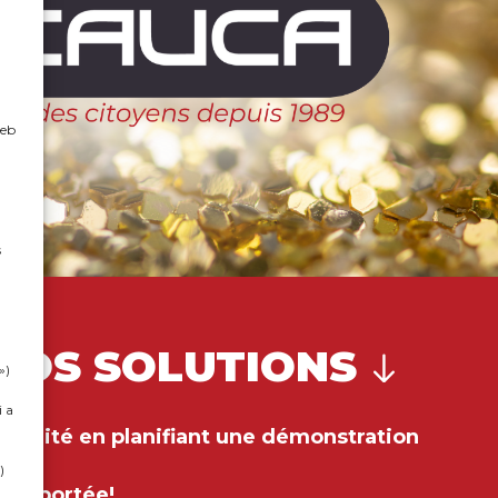
web
s
NOS SOLUTIONS
»)
i a
ipalité en planifiant une démonstration
)
tre portée!