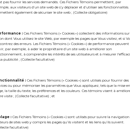
t pas fournir les services demandés. Ces Fichiers Témoins permettent, par
mple, aux visiteurs d’un site web de s’y déplacer et d’utiliser ses fonctionnalités. 
mettent également de sécuriser le site web ; (Collecte obligatoire)
rformance :
Ces Fichiers Témoins (« Cookies ») collectent des informations sur
*Les champs munis d’un astérisque sont obligatoires.
on dont Vous utilisez le site Web, par exemple les pages que Vous visitez, et si V
contrez des erreurs. Les Fichiers Témoins (« Cookies ») de performance peuvent
vir, par exemple, à aider le propriétaire d’un site web à améliorer son
Envoyer
ctionnement, à comprendre les intérêts de ses utilisateurs et à mesurer l'efficac
sa publicité ; (Collecte facultative)
nctionnalité :
Ces Fichiers Témoins (« Cookies ») sont utilisés pour fournir des
vices ou pour mémoriser les paramètres que Vous appliquez, tels que la mise e
e, la taille du texte, les préférences et les couleurs. Ces témoins visent à amélior
re visite ; (Collecte facultative) ; et
blage :
Ces Fichiers Témoins (« Cookies ») sont utilisés pour suivre la navigation
iteurs de sites web y compris les pages qu’ils visitent et les liens qu’ils suivent.
llecte facultative)