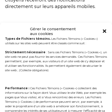
citoyens recevront des notifications
directement sur leurs appareils mobiles.
LES ALERTES MUNICIPALES SONT
Gérer le consentement
PARAMÉTRABLES
aux cookies
Types de Fichiers témoins.
Les Fichiers Témoins (« Cookies »)
Vos citoyens peuvent choisir comment ils
utilisés sur les sites web peuvent être classés comme suit :
préfèrent recevoir les messages de leur ville
Strictement nécessaire
: Sans ces Fichiers Témoins (« Cookies »), un
ou municipalité, et vous pouvez modifier le
site web ne peut pas fournir les services demandés. Ces Fichiers Témoins
permettent, par exemple, aux visiteurs d’un site web de s’y déplacer et
mode d’envoi selon le type de message à
d’utiliser ses fonctionnalités. Ils permettent également de sécuriser le
transmettre. Vos options sont les suivantes :
site web ; (Collecte obligatoire)
Appel sur téléphone fixe
Appel sur cellulaire
Performance :
Ces Fichiers Témoins (« Cookies ») collectent des
informations sur la façon dont Vous utilisez le site Web, par exemple les
Texto
pages que Vous visitez, et si Vous rencontrez des erreurs. Les Fichiers
Courriel
Témoins (« Cookies ») de performance peuvent servir, par exemple, à
aider le propriétaire d’un site web à améliorer son fonctionnement, à
Via la page Facebook
comprendre les intérêts de ses utilisateurs et à mesurer l'efficacité de sa