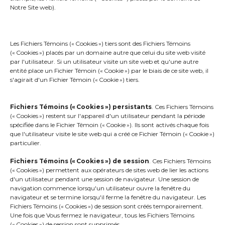
Notre Site web).
Planifier une démo du logiciel d’alertes
et de notifications de masse
Les Fichiers Témoins (« Cookies ») tiers sont des Fichiers Témoins
(« Cookies ») placés par un domaine autre que celui du site web visité
par l'utilisateur. Si un utilisateur visite un site web et qu'une autre
entité place un Fichier Témoin (« Cookie ») par le biais de ce site web, il
s'agirait d'un Fichier Témoin (« Cookie ») tiers.
Fichiers Témoins (« Cookies »)
persistants
. Ces Fichiers Témoins
Plus de
(« Cookies ») restent sur l'appareil d'un utilisateur pendant la période
125
spécifiée dans le Fichier Témoin (« Cookie »). Ils sont activés chaque fois
que l'utilisateur visite le site web qui a créé ce Fichier Témoin (« Cookie »)
particulier.
municipalités utilisent notre logiciel
Fichiers Témoins (« Cookies ») de session
. Ces Fichiers Témoins
(« Cookies ») permettent aux opérateurs de sites web de lier les actions
Service de déclenchement
d'un utilisateur pendant une session de navigateur. Une session de
navigation commence lorsqu'un utilisateur ouvre la fenêtre du
7 jours sur 7
navigateur et se termine lorsqu'il ferme la fenêtre du navigateur. Les
Fichiers Témoins (« Cookies ») de session sont créés temporairement.
24 heures sur 24
Une fois que Vous fermez le navigateur, tous les Fichiers Témoins
(« Cookies ») de session sont supprimés.