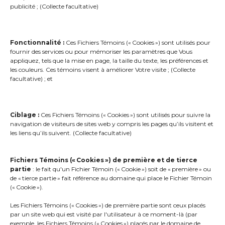
publicité ; (Collecte facultative)
Via une application mobile (option)
Fonctionnalité :
Ces Fichiers Témoins (« Cookies ») sont utilisés pour
UNE IMPLANTATION SIMPLE POUR
fournir des services ou pour mémoriser les paramètres que Vous
VOTRE VILLE OU MUNICIPALITÉ
appliquez, tels que la mise en page, la taille du texte, les préférences et
les couleurs. Ces témoins visent à améliorer Votre visite ; (Collecte
facultative) ; et
Pour vous aider à bâtir votre liste de
citoyens, nous vous fournissons une gamme
d’outils promotionnels ( vidéo, image pour les
Ciblage :
Ces Fichiers Témoins (« Cookies ») sont utilisés pour suivre la
réseaux sociaux, signet, communiqué, etc. ).
navigation de visiteurs de sites web y compris les pages qu’ils visitent et
les liens qu’ils suivent. (Collecte facultative)
Vous pouvez également importer une base
de données existante ou le bottin
téléphonique de votre ville ou municipalité.
Fichiers Témoins (« Cookies ») de première et de tierce
partie
: le fait qu'un Fichier Témoin (« Cookie ») soit de « première » ou
Les citoyens, quant à eux, peuvent aussi
de « tierce partie » fait référence au domaine qui place le Fichier Témoin
s’inscrire par téléphone ou via un portail
(« Cookie »).
citoyen intégré à votre site Web.
Les Fichiers Témoins (« Cookies ») de première partie sont ceux placés
par un site web qui est visité par l'utilisateur à ce moment-là (par
exemple, les Fichiers Témoins (« Cookies ») placés par le domaine de