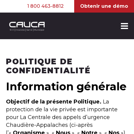
1 800 463-8812
Obtenir une démo
POLITIQUE DE
CONFIDENTIALITÉ
Information générale
Objectif de la présente Politique.
La
protection de la vie privée est importante
pour La Centrale des appels d’urgence
Chaudière-Appalaches (ci-après
l’«
Organisme
», «
Nous
», «
Notre
», «
Nos
»).