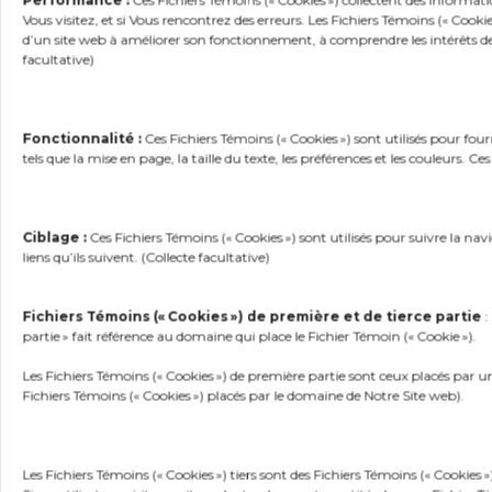
Performance :
Ces Fichiers Témoins (« Cookies ») collectent des informati
Notre Programme de gouvernance de
Vous visitez, et si Vous rencontrez des erreurs. Les Fichiers Témoins (« Cook
l’information par l’implémentation de
d’un site web à améliorer son fonctionnement, à comprendre les intérêts de ses
facultative)
diverses mesures de protection et de
gouvernance de l’information.Ces mesures
sont proportionnelles à la sensibilité des
Fonctionnalité :
Ces Fichiers Témoins (« Cookies ») sont utilisés pour fo
Renseignements personnels traités ou
tels que la mise en page, la taille du texte, les préférences et les couleurs. Ces
communiqués. Sans s’y limiter, Nos
Fournisseurs de services ne peuvent utiliser
Vos Renseignements personnels que de
Ciblage :
Ces Fichiers Témoins (« Cookies ») sont utilisés pour suivre la navi
liens qu’ils suivent. (Collecte facultative)
manière confidentielle selon Nos directives
et uniquement pour les fins pour lesquelles
Fichiers Témoins (« Cookies ») de première et de tierce partie
:
ils ont été fournis. De surcroit, Nous ne
partie » fait référence au domaine qui place le Fichier Témoin (« Cookie »).
fournissons à Nos Fournisseurs de services
Les Fichiers Témoins (« Cookies ») de première partie sont ceux placés par un
que les Renseignements personnels
Fichiers Témoins (« Cookies ») placés par le domaine de Notre Site web).
nécessaires à l’exécution de leur mandat et
Nous obligeons ces Fournisseurs de services
à détruire les Renseignements personnels
Les Fichiers Témoins (« Cookies ») tiers sont des Fichiers Témoins (« Cookies »