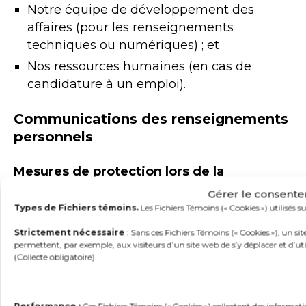
Notre équipe de développement des
affaires (pour les renseignements
techniques ou numériques) ; et
Nos ressources humaines (en cas de
candidature à un emploi).
Communications des renseignements
personnels
Mesures de protection lors de la
communication à des tiers.
Nous ne
Gérer le consente
communiquons Vos Renseignements
Types de Fichiers témoins.
Les Fichiers Témoins (« Cookies ») utilisés 
personnels à Nos Fournisseurs de services
Strictement nécessaire
: Sans ces Fichiers Témoins (« Cookies »), un s
que si ceux-ci se sont préalablement
permettent, par exemple, aux visiteurs d’un site web de s’y déplacer et d’util
(Collecte obligatoire)
engagés par écrit à assurer la confidentialité
de Vos Renseignements personnels
conformément aux lois applicables et à