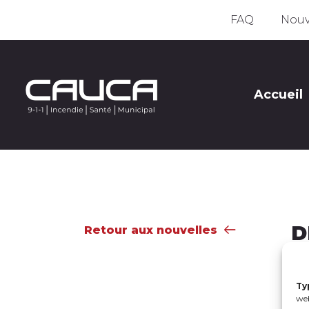
FAQ
Nouv
Accueil
D
Retour aux nouvelles
15
Ty
web