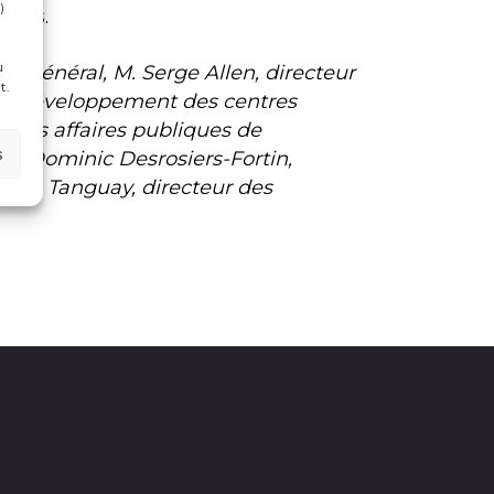
)
ques.
u
eur général, M. Serge Allen, directeur
t.
de développement des centres
r des affaires publiques de
s
. Dominic Desrosiers-Fortin,
rancis Tanguay, directeur des