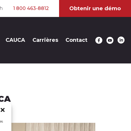
Obtenir une démo
sh
1 800 463-8812
CAUCA
Carrières
Contact
UCA
es