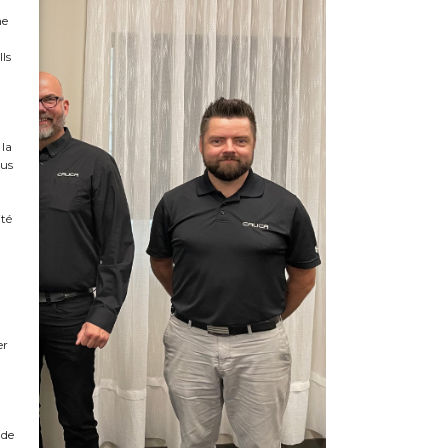
ne
Ils
 la
ous
ité
n
er
 de