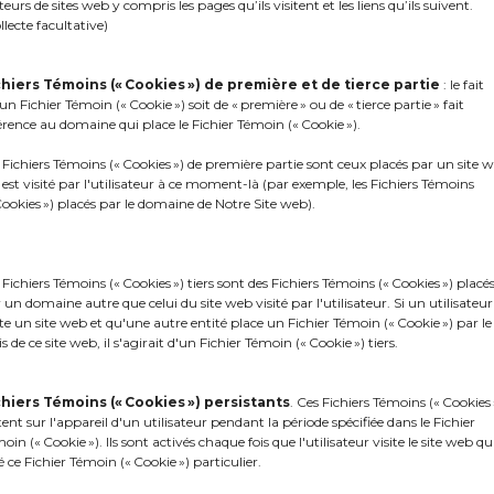
iteurs de sites web y compris les pages qu’ils visitent et les liens qu’ils suivent.
llecte facultative)
chiers Témoins (« Cookies ») de première et de tierce partie
: le fait
un Fichier Témoin (« Cookie ») soit de « première » ou de « tierce partie » fait
érence au domaine qui place le Fichier Témoin (« Cookie »).
 Fichiers Témoins (« Cookies ») de première partie sont ceux placés par un site 
 est visité par l'utilisateur à ce moment-là (par exemple, les Fichiers Témoins
Cookies ») placés par le domaine de Notre Site web).
 Fichiers Témoins (« Cookies ») tiers sont des Fichiers Témoins (« Cookies ») placé
 un domaine autre que celui du site web visité par l'utilisateur. Si un utilisateur
 13 septembre dernier, nous avons eu le plaisir de r
ite un site web et qu'une autre entité place un Fichier Témoin (« Cookie ») par le
orges, M. Benoît Vivier, directeur des affaires p
is de ce site web, il s'agirait d'un Fichier Témoin (« Cookie ») tiers.
mber Association (EENA) basée à Bruxelles ainsi q
 l’Agence municipale de financement et de dével
chiers Témoins (« Cookies »)
persistants
. Ces Fichiers Témoins (« Cookies 
tent sur l'appareil d'un utilisateur pendant la période spécifiée dans le Fichier
1 du Québec.
oin (« Cookie »). Ils sont activés chaque fois que l'utilisateur visite le site web qu
é ce Fichier Témoin (« Cookie ») particulier.
tte rencontre a permis de discuter sur nos enjeux r