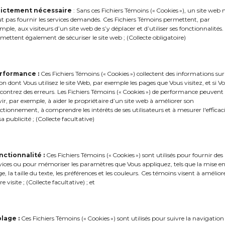
rictement nécessaire
: Sans ces Fichiers Témoins (« Cookies »), un site web 
t pas fournir les services demandés. Ces Fichiers Témoins permettent, par
mple, aux visiteurs d’un site web de s’y déplacer et d’utiliser ses fonctionnalités. 
mettent également de sécuriser le site web ; (Collecte obligatoire)
rformance :
Ces Fichiers Témoins (« Cookies ») collectent des informations sur
on dont Vous utilisez le site Web, par exemple les pages que Vous visitez, et si V
contrez des erreurs. Les Fichiers Témoins (« Cookies ») de performance peuvent
vir, par exemple, à aider le propriétaire d’un site web à améliorer son
ctionnement, à comprendre les intérêts de ses utilisateurs et à mesurer l'efficac
sa publicité ; (Collecte facultative)
nctionnalité :
Ces Fichiers Témoins (« Cookies ») sont utilisés pour fournir des
vices ou pour mémoriser les paramètres que Vous appliquez, tels que la mise e
e, la taille du texte, les préférences et les couleurs. Ces témoins visent à amélior
re visite ; (Collecte facultative) ; et
blage :
Ces Fichiers Témoins (« Cookies ») sont utilisés pour suivre la navigation