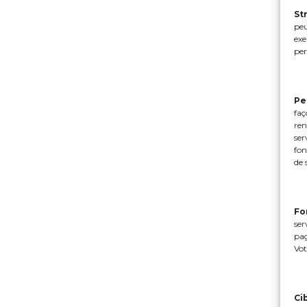
St
peu
exe
per
Pe
faç
ren
ser
fon
de 
Fo
ser
pag
Vot
Ci