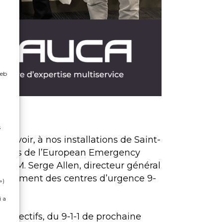
web
s
ecevoir, à nos installations de Saint-
ubliques de l’European Emergency
ue M. Serge Allen, directeur général
oppement des centres d’urgence 9-
»)
i a
espectifs, du 9-1-1 de prochaine