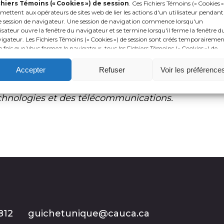
chiers Témoins (« Cookies ») de session
. Ces Fichiers Témoins (« Cookies »
nération ainsi que d’échanger sur de bonnes prati
mettent aux opérateurs de sites web de lier les actions d'un utilisateur pendant
 session de navigateur. Une session de navigation commence lorsqu'un
lisateur ouvre la fenêtre du navigateur et se termine lorsqu'il ferme la fenêtre d
 la photo (gauche à droite) : Alex Bernier – direct
igateur. Les Fichiers Témoins (« Cookies ») de session sont créés temporairemen
néral de l’Agence municipale de financement et 
 fois que Vous fermez le navigateur, tous les Fichiers Témoins (« Cookies ») de
sion sont supprimés.
urgence 9-1-1 du Québec, M. Benoît Vivier, directeu
Accepter
Refuser
Voir les préférence
European E
mer
gency Number Association (EENA), M
recteur des opérations et du service client et M. F
chnologies et des télécommunications.
812
guichetunique@cauca.ca